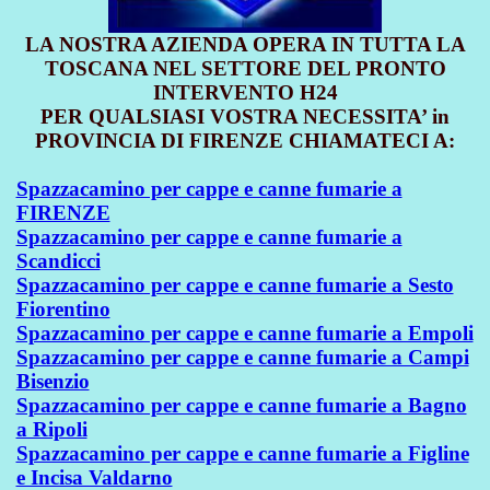
LA NOSTRA AZIENDA OPERA IN TUTTA LA
TOSCANA NEL SETTORE DEL PRONTO
INTERVENTO H24
PER QUALSIASI VOSTRA NECESSITA’ in
PROVINCIA DI FIRENZE CHIAMATECI A:
Spazzacamino per cappe e canne fumarie a
FIRENZE
Spazzacamino per cappe e canne fumarie a
Scandicci
Spazzacamino per cappe e canne fumarie a Sesto
Fiorentino
Spazzacamino per cappe e canne fumarie a Empoli
Spazzacamino per cappe e canne fumarie a Campi
Bisenzio
Spazzacamino per cappe e canne fumarie a Bagno
a Ripoli
Spazzacamino per cappe e canne fumarie a Figline
e Incisa Valdarno