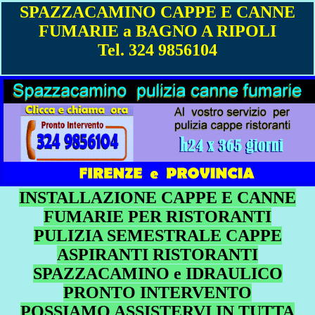
SPAZZACAMINO CAPPE E CANNE
FUMARIE a BAGNO A RIPOLI
Tel. 324 9856104
INSTALLAZIONE CAPPE E CANNE
FUMARIE PER RISTORANTI
PULIZIA SEMESTRALE CAPPE
ASPIRANTI RISTORANTI
SPAZZACAMINO e IDRAULICO
PRONTO INTERVENTO
POSSIAMO ASSISTERVI IN TUTTA