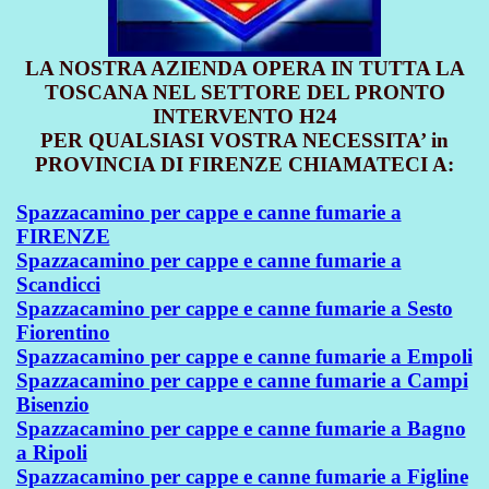
LA NOSTRA AZIENDA OPERA IN TUTTA LA
TOSCANA NEL SETTORE DEL PRONTO
INTERVENTO H24
PER QUALSIASI VOSTRA NECESSITA’ in
PROVINCIA DI FIRENZE CHIAMATECI A:
Spazzacamino per cappe e canne fumarie a
FIRENZE
Spazzacamino per cappe e canne fumarie a
Scandicci
Spazzacamino per cappe e canne fumarie a Sesto
Fiorentino
Spazzacamino per cappe e canne fumarie a Empoli
Spazzacamino per cappe e canne fumarie a Campi
Bisenzio
Spazzacamino per cappe e canne fumarie a Bagno
a Ripoli
Spazzacamino per cappe e canne fumarie a Figline