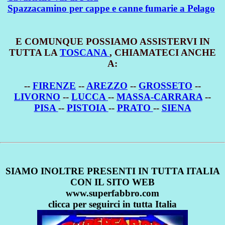
Spazzacamino per cappe e canne fumarie a Pelago
E COMUNQUE POSSIAMO ASSISTERVI IN
TUTTA LA
TOSCANA
, CHIAMATECI ANCHE
A:
--
FIRENZE
--
AREZZO
--
GROSSETO
--
LIVORNO
--
LUCCA
--
MASSA-CARRARA
--
PISA
--
PISTOIA
--
PRATO
--
SIENA
SIAMO INOLTRE PRESENTI IN TUTTA ITALIA
CON IL SITO WEB
www.superfabbro.com
clicca per seguirci in tutta Italia