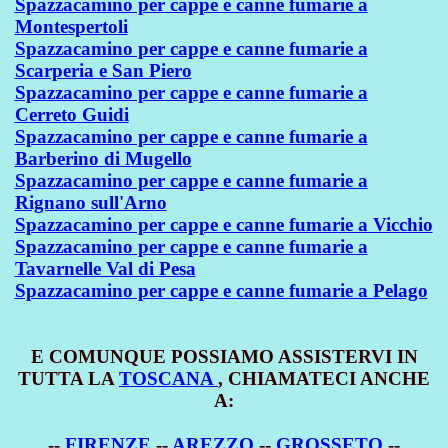
Spazzacamino per cappe e canne fumarie a
Montespertoli
Spazzacamino per cappe e canne fumarie a
Scarperia e San Piero
Spazzacamino per cappe e canne fumarie a
Cerreto Guidi
Spazzacamino per cappe e canne fumarie a
Barberino di Mugello
Spazzacamino per cappe e canne fumarie a
Rignano sull'Arno
Spazzacamino per cappe e canne fumarie a Vicchio
Spazzacamino per cappe e canne fumarie a
Tavarnelle Val di Pesa
Spazzacamino per cappe e canne fumarie a Pelago
E COMUNQUE POSSIAMO ASSISTERVI IN
TUTTA LA
TOSCANA
, CHIAMATECI ANCHE
A:
--
FIRENZE
--
AREZZO
--
GROSSETO
--