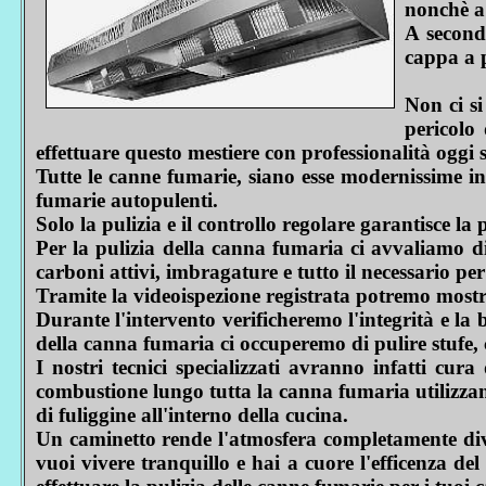
nonchè a 
A seconda
cappa a p
Non ci s
pericolo 
effettuare questo mestiere con professionalità oggi 
Tutte le canne fumarie, siano esse modernissime in
fumarie autopulenti.
Solo la pulizia e il controllo regolare garantisce la 
Per la pulizia della canna fumaria ci avvaliamo di
carboni attivi, imbragature e tutto il necessario per
Tramite la videoispezione registrata potremo mostrar
Durante l'intervento verificheremo l'integrità e la
della canna fumaria ci occuperemo di pulire stufe, c
I nostri tecnici specializzati avranno infatti cur
combustione lungo tutta la canna fumaria utilizzan
di fuliggine all'interno della cucina.
Un caminetto rende l'atmosfera completamente diver
vuoi vivere tranquillo e hai a cuore l'effic