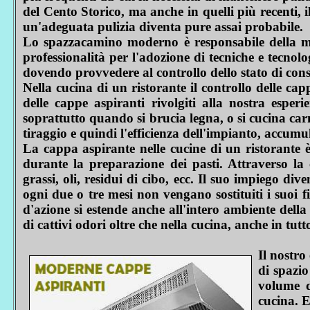
del Cento Storico, ma anche in quelli più recenti, 
un'adeguata pulizia diventa pure assai probabile.
Lo spazzacamino moderno è responsabile della man
professionalità per l'adozione di tecniche e tecnol
dovendo provvedere al controllo dello stato di conse
Nella cucina di un ristorante il controllo delle cap
delle cappe aspiranti rivolgiti alla nostra esper
soprattutto quando si brucia legna, o si cucina carne 
tiraggio e quindi l'efficienza dell'impianto, accumu
La cappa aspirante nelle cucine di un ristorante è
durante la preparazione dei pasti. Attraverso la
grassi, oli, residui di cibo, ecc. Il suo impiego 
ogni due o tre mesi non vengano sostituiti i suoi f
d'azione si estende anche all'intero ambiente dell
di cattivi odori oltre che nella cucina, anche in tutt
Il nostro
di spazio
volume d
cucina. E