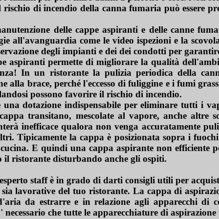
il rischio di incendio della canna fumaria può essere p
utenzione delle cappe aspiranti e delle canne fumar
ogie all'avanguardia come le video ispezioni e la scovo
rvazione degli impianti e dei dei condotti per garantire 
pe aspiranti permette di migliorare la qualità dell'ambi
ienza! In un ristorante la pulizia periodica della ca
alla brace, perché l'eccesso di fuliggine e i fumi grassi 
landosi possono favorire il rischio di incendio.
 una dotazione indispensabile per eliminare tutti i vap
 cappa transitano, mescolate al vapore, anche altre 
diventerà inefficace qualora non venga accuratamente pu
iltri. Tipicamente la cappa è posizionata sopra i fuoch
a cucina. E quindi una cappa aspirante non efficiente p
o il ristorante disturbando anche gli ospiti.
 esperto staff è in grado di darti consigli utili per acqui
 sia lavorative del tuo ristorante. La cappa di aspirazi
'aria da estrarre e in relazione agli apparecchi di co
' necessario che tutte le apparecchiature di aspirazio