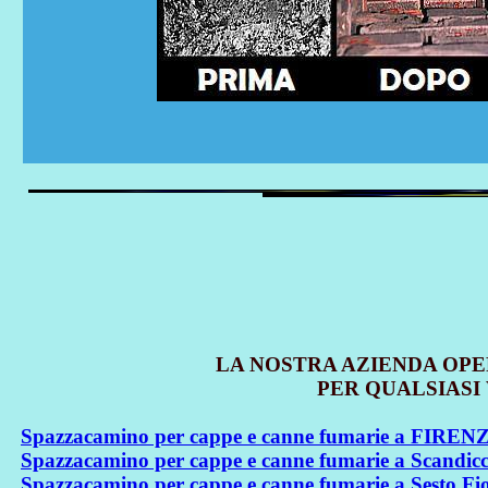
LA NOSTRA AZIENDA OPE
PER QUALSIASI 
Spazzacamino per cappe e canne fumarie a FIREN
Spazzacamino per cappe e canne fumarie a Scandicc
Spazzacamino per cappe e canne fumarie a Sesto Fi