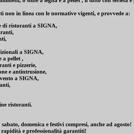
minetti, o stufe a legna e a pellet , il tutto con serietà e
 in linea con le normative vigenti, e provvede a:
e di ristoranti a SIGNA,
ranti,
ti,
adizionali a SIGNA,
 a pellet ,
ranti e pizzerie,
ione e antintrusione,
tivento a SIGNA,
anti,
ne ristoranti.
 sabato, domenica e festivi compresi, anche ad agosto!
 rapidità e professionalità garantiti!