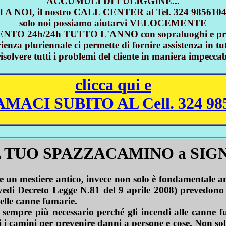
ACCUMULI DI FULIGGINE...
NOI, il nostro CALL CENTER al Tel. 324 9856104 è
solo noi possiamo aiutarvi VELOCEMENTE
O 24h/24h TUTTO L'ANNO con sopraluoghi e pre
ienza pluriennale ci permette di fornire assistenza in 
 risolvere tutti i problemi del cliente in maniera impe
clicca qui e
MACI SUBITO AL Cell. 324 98
L TUO SPAZZACAMINO a SIG
mestiere antico, invece non solo è fondamentale anc
i Decreto Legge N.81 del 9 aprile 2008) prevedono che
delle canne fumarie.
 sempre più necessario perché gli incendi alle canne 
i i camini per prevenire danni a persone e cose. Non sol