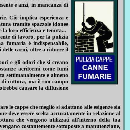
resente e anzi, in mancanza di
ie. Ciò implica esperienza e
latura tramite spazzole idonee
la loro efficienza e tenuta...
ente di lavoro, per la pulizia
nna fumaria è indispensabile,
delle carni, oltre a ridurre il
ori e gli odori che si creano
sostanze aeriformi come fumi
lita settimanalmente e almeno
i di cottura, ma il suo campo
otrebbe causare la diffusione
stare le cappe che meglio si adattano alle esigenze sia
one deve essere scelta accuratamente in relazione al
ttura che vengono utilizzati all'interno della tua
ne vengano costantemente sottoposte a manutenzione,