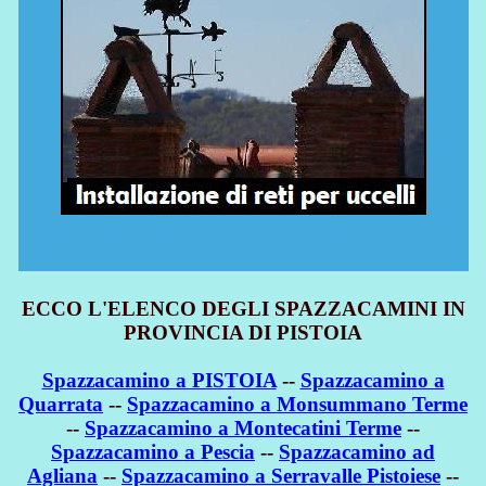
ECCO L'ELENCO DEGLI SPAZZACAMINI IN
PROVINCIA DI PISTOIA
Spazzacamino a PISTOIA
--
Spazzacamino a
Quarrata
--
Spazzacamino a Monsummano Terme
--
Spazzacamino a Montecatini Terme
--
Spazzacamino a Pescia
--
Spazzacamino ad
Agliana
--
Spazzacamino a Serravalle Pistoiese
--