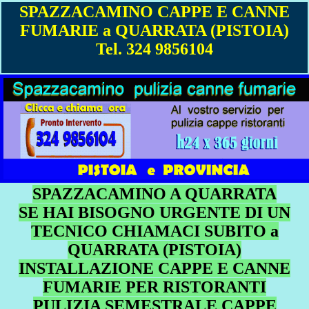
SPAZZACAMINO CAPPE E CANNE
FUMARIE a QUARRATA (PISTOIA)
Tel. 324 9856104
SPAZZACAMINO A QUARRATA
SE HAI BISOGNO URGENTE DI UN
TECNICO CHIAMACI SUBITO a
QUARRATA (PISTOIA)
INSTALLAZIONE CAPPE E CANNE
FUMARIE PER RISTORANTI
PULIZIA SEMESTRALE CAPPE