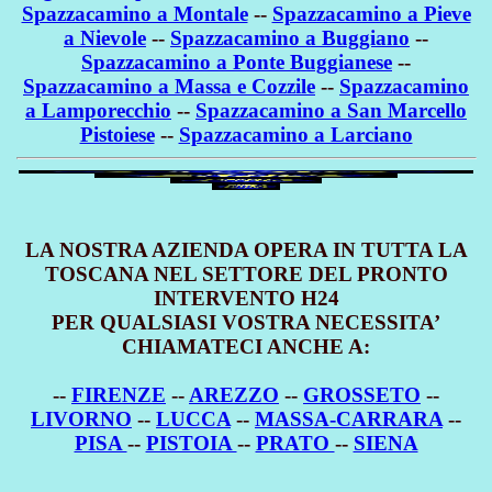
Spazzacamino a Montale
--
Spazzacamino a Pieve
a Nievole
--
Spazzacamino a Buggiano
--
Spazzacamino a Ponte Buggianese
--
Spazzacamino a Massa e Cozzile
--
Spazzacamino
a Lamporecchio
--
Spazzacamino a San Marcello
Pistoiese
--
Spazzacamino a Larciano
LA NOSTRA AZIENDA OPERA IN TUTTA LA
TOSCANA NEL SETTORE DEL PRONTO
INTERVENTO H24
PER QUALSIASI VOSTRA NECESSITA’
CHIAMATECI ANCHE A:
--
FIRENZE
--
AREZZO
--
GROSSETO
--
LIVORNO
--
LUCCA
--
MASSA-CARRARA
--
PISA
--
PISTOIA
--
PRATO
--
SIENA