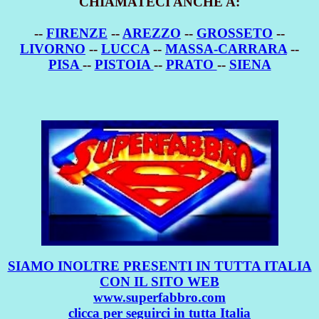
CHIAMATECI ANCHE A:
--
FIRENZE
--
AREZZO
--
GROSSETO
--
LIVORNO
--
LUCCA
--
MASSA-CARRARA
--
PISA
--
PISTOIA
--
PRATO
--
SIENA
SIAMO INOLTRE PRESENTI IN TUTTA ITALIA
CON IL SITO WEB
www.superfabbro.com
clicca per seguirci in tutta Italia