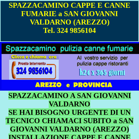
SPAZZACAMINO CAPPE E CANNE
FUMARIE a SAN GIOVANNI
VALDARNO (AREZZO)
Tel. 324 9856104
SPAZZACAMINO A SAN GIOVANNI
VALDARNO
SE HAI BISOGNO URGENTE DI UN
TECNICO CHIAMACI SUBITO a SAN
GIOVANNI VALDARNO (AREZZO)
INSTALLAZIONE CAPPE E CANNE