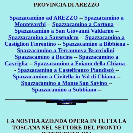
PROVINCIA DI AREZZO
Spazzacamino ad AREZZO
--
Spazzacamino a
Montevarchi
--
Spazzacamino a Cortona
--
Spazzacamino a San Giovanni Valdarno
--
Spazzacamino a Sansepolcro
--
Spazzacamino a
Castiglion Fiorentino
--
Spazzacamino a Bibbiena
-
-
Spazzacamino a Terranuova Bracciolini
--
Spazzacamino a Bucine
--
Spazzacamino a
Cavriglia
--
Spazzacamino a Foiano della Chiana
-
-
Spazzacamino a Castelfranco Piandiscò
--
Spazzacamino a Civitella in Val di Chiana
--
Spazzacamino a Monte San Savino
--
Spazzacamino a Subbiano
--
LA NOSTRA AZIENDA OPERA IN TUTTA LA
TOSCANA NEL SETTORE DEL PRONTO