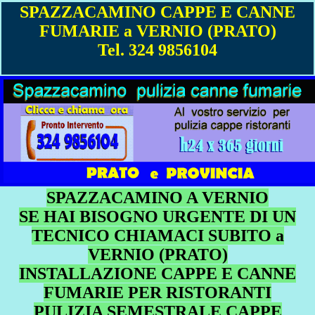
SPAZZACAMINO CAPPE E CANNE
FUMARIE a VERNIO (PRATO)
Tel. 324 9856104
SPAZZACAMINO A VERNIO
SE HAI BISOGNO URGENTE DI UN
TECNICO CHIAMACI SUBITO a
VERNIO (PRATO)
INSTALLAZIONE CAPPE E CANNE
FUMARIE PER RISTORANTI
PULIZIA SEMESTRALE CAPPE