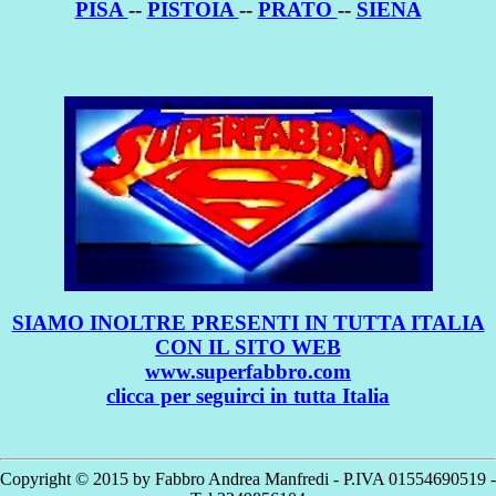
PISA
--
PISTOIA
--
PRATO
--
SIENA
SIAMO INOLTRE PRESENTI IN TUTTA ITALIA
CON IL SITO WEB
www.superfabbro.com
clicca per seguirci in tutta Italia
Copyright © 2015 by Fabbro Andrea Manfredi - P.IVA 01554690519 -