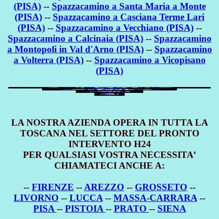
(PISA)
--
Spazzacamino a Santa Maria a Monte
(PISA)
--
Spazzacamino a Casciana Terme Lari
(PISA)
--
Spazzacamino a Vecchiano (PISA)
--
Spazzacamino a Calcinaia (PISA)
--
Spazzacamino
a Montopoli in Val d'Arno (PISA)
--
Spazzacamino
a Volterra (PISA)
--
Spazzacamino a Vicopisano
(PISA)
LA NOSTRA AZIENDA OPERA IN TUTTA LA
TOSCANA NEL SETTORE DEL PRONTO
INTERVENTO H24
PER QUALSIASI VOSTRA NECESSITA’
CHIAMATECI ANCHE A:
--
FIRENZE
--
AREZZO
--
GROSSETO
--
LIVORNO
--
LUCCA
--
MASSA-CARRARA
--
PISA
--
PISTOIA
--
PRATO
--
SIENA