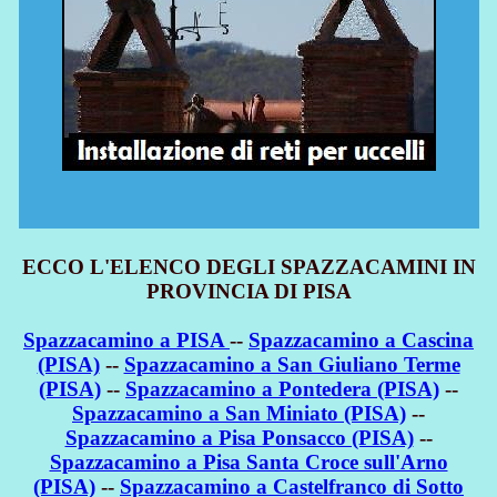
ECCO L'ELENCO DEGLI SPAZZACAMINI IN
PROVINCIA DI PISA
Spazzacamino a PISA
--
Spazzacamino a Cascina
(PISA)
--
Spazzacamino a San Giuliano Terme
(PISA)
--
Spazzacamino a Pontedera (PISA)
--
Spazzacamino a San Miniato (PISA)
--
Spazzacamino a Pisa Ponsacco (PISA)
--
Spazzacamino a Pisa Santa Croce sull'Arno
(PISA)
--
Spazzacamino a Castelfranco di Sotto