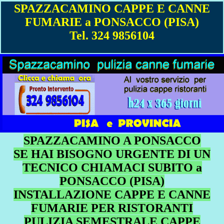
SPAZZACAMINO CAPPE E CANNE
FUMARIE a PONSACCO (PISA)
Tel. 324 9856104
SPAZZACAMINO A PONSACCO
SE HAI BISOGNO URGENTE DI UN
TECNICO CHIAMACI SUBITO a
PONSACCO (PISA)
INSTALLAZIONE CAPPE E CANNE
FUMARIE PER RISTORANTI
PULIZIA SEMESTRALE CAPPE