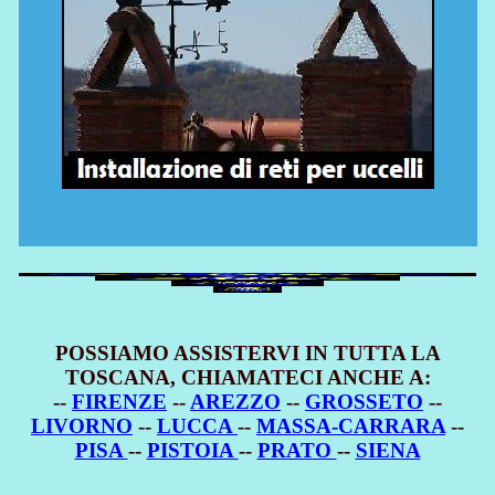
POSSIAMO ASSISTERVI IN TUTTA LA
TOSCANA, CHIAMATECI ANCHE A:
--
FIRENZE
--
AREZZO
--
GROSSETO
--
LIVORNO
--
LUCCA
--
MASSA-CARRARA
--
PISA
--
PISTOIA
--
PRATO
--
SIENA