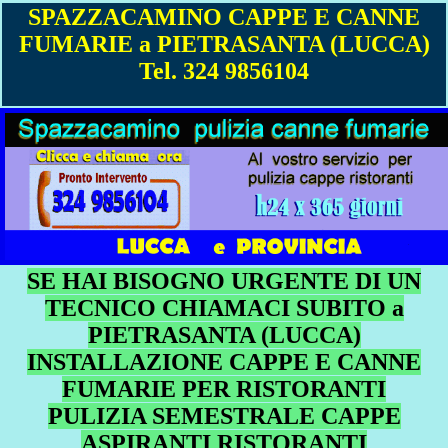
SPAZZACAMINO CAPPE E CANNE
FUMARIE a PIETRASANTA (LUCCA)
Tel. 324 9856104
SE HAI BISOGNO URGENTE DI UN
TECNICO CHIAMACI SUBITO a
PIETRASANTA (LUCCA)
INSTALLAZIONE CAPPE E CANNE
FUMARIE PER RISTORANTI
PULIZIA SEMESTRALE CAPPE
ASPIRANTI RISTORANTI