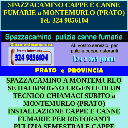
SPAZZACAMINO CAPPE E CANNE
FUMARIE a MONTEMURLO (PRATO)
Tel. 324 9856104
SPAZZACAMINO A MONTEMURLO
SE HAI BISOGNO URGENTE DI UN
TECNICO CHIAMACI SUBITO a
MONTEMURLO (PRATO)
INSTALLAZIONE CAPPE E CANNE
FUMARIE PER RISTORANTI
PULIZIA SEMESTRALE CAPPE