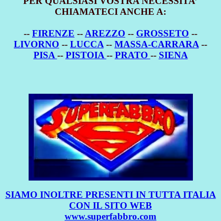
PER QUALSIASI VOSTRA NECESSITA’
CHIAMATECI ANCHE A:
--
FIRENZE
--
AREZZO
--
GROSSETO
--
LIVORNO
--
LUCCA
--
MASSA-CARRARA
--
PISA
--
PISTOIA
--
PRATO
--
SIENA
SIAMO INOLTRE PRESENTI IN TUTTA ITALIA
CON IL SITO WEB
www.superfabbro.com